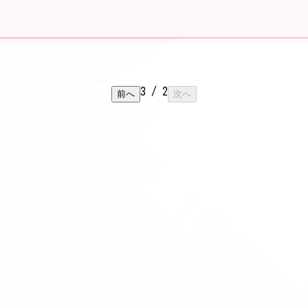
3
/
2
前へ
次へ