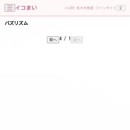
イコまい
🦑
＝LOVE 佐々木舞香 ファンサイト
バズリズム
4
/
1
前へ
次へ